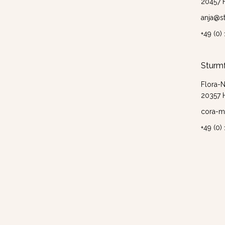
20457 
anja@s
+49 (0)
Sturmf
Flora-
20357 
cora-m
+49 (0)