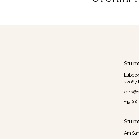
Sturmf
Lübecke
22087
caro@s
+49 (0)
Sturmf
Am San