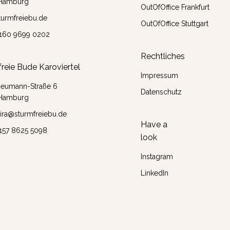
Hamburg
OutOfOffice Frankfurt
turmfreiebu.de
OutOfOffice Stuttgart
 160 9699 0202
Rechtliches
reie Bude Karoviertel
Impressum
Neumann-Straße 6
Datenschutz
Hamburg
ira@sturmfreiebu.de
Have a
 157 8625 5098
look
Instagram
LinkedIn