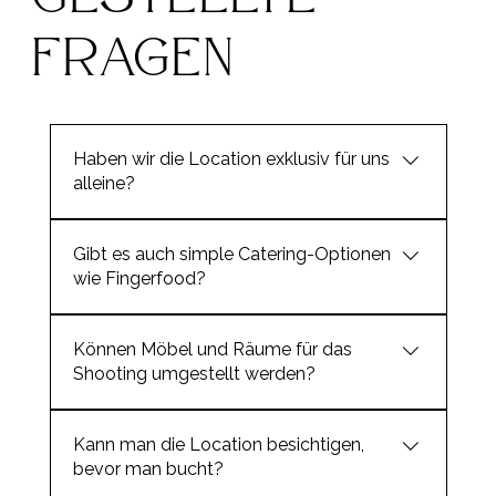
Fragen
Haben wir die Location exklusiv für uns
alleine?
Ja. Wenn ihr euch für eine Dreh- oder
Gibt es auch simple Catering-Optionen
Fotolocation bei uns entscheidet, gehört die
wie Fingerfood?
Bude euch ganz allein.
Ja, auch das ist möglich. Wenn es unkompliziert
Können Möbel und Räume für das
sein soll, organisieren wir gern auch einfache
Shooting umgestellt werden?
Catering-Optionen wie Häppchen oder
Fingerfood, das sich schnell auf die Hand
Ja, grundsätzlich können wir fast alle Möbel
nehmen lässt.
Kann man die Location besichtigen,
umstellen oder wegräumen und die Location so
bevor man bucht?
möglichst flexibel an jedes Vorhaben anpassen.